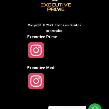
Copyright © 2023. Todos os Direitos
Reservados.
Executive Prime
I
n
Executive Med
I
s
n
t